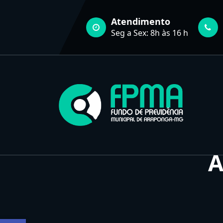
Pular
para
Atendimento
o
Seg a Sex: 8h às 16 h
conteúdo
FUNDO DE PREVIDÊNCIA MUNICIPAL DE ARAPONGA-MG
A