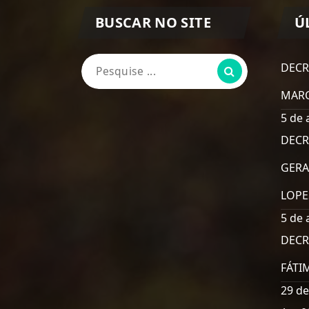
BUSCAR NO SITE
Ú
Pesquisa
DECR
por:
MARC
5 de 
DECR
GERA
LOPE
5 de 
DECR
FÁTI
29 de