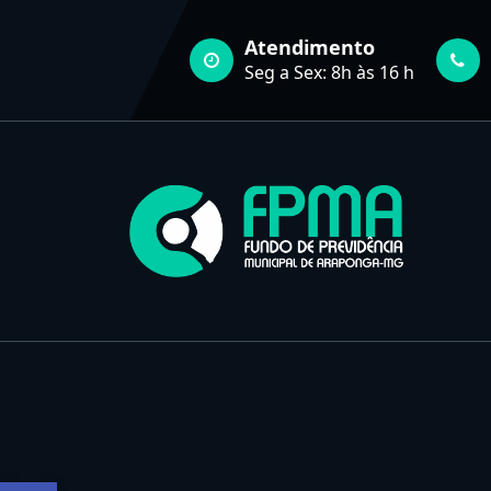
Pular
para
Atendimento
o
Seg a Sex: 8h às 16 h
conteúdo
FUNDO DE PREVIDÊNCIA MUNICIPAL DE ARAPONGA-MG