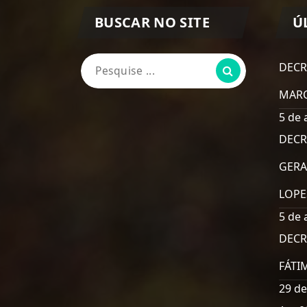
BUSCAR NO SITE
Ú
Pesquisa
DECR
por:
MARC
5 de 
DECR
GERA
LOPE
5 de 
DECR
FÁTI
29 de