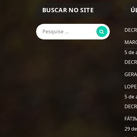
BUSCAR NO SITE
Ú
Pesquisa
DECR
por:
MARC
5 de 
DECR
GERA
LOPE
5 de 
DECR
FÁTI
29 de