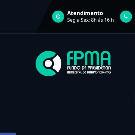
Pular
para
Atendimento
o
Seg a Sex: 8h às 16 h
conteúdo
FUNDO DE PREVIDÊNCIA MUNICIPAL DE ARAPONGA-MG