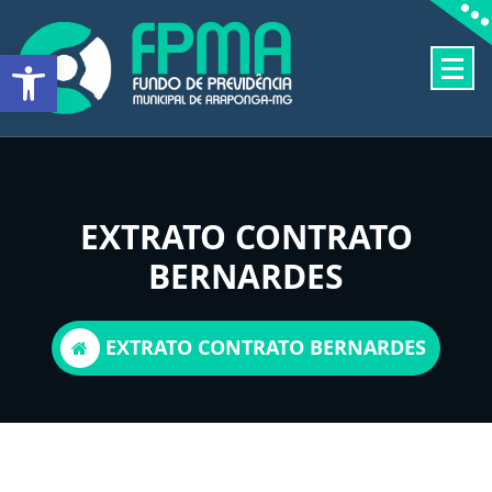
Pular
para
Barra de Ferramentas Aberta
o
conteúdo
FUNDO DE PREVIDÊNCIA MUNICIPAL DE ARAPONGA-MG
EXTRATO CONTRATO
BERNARDES
EXTRATO CONTRATO BERNARDES