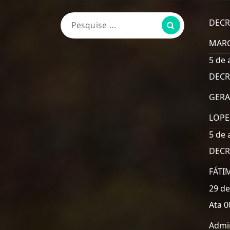
Pesquisa
DECR
por:
MARC
5 de 
DECR
GERA
LOPE
5 de 
DECR
FÁTI
29 de
Ata 0
Admin