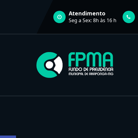
Pular
para
Atendimento
o
Seg a Sex: 8h às 16 h
conteúdo
FUNDO DE PREVIDÊNCIA MUNICIPAL DE ARAPONGA-MG