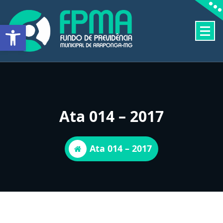
Pular
para
Barra de Ferramentas Aberta
o
conteúdo
FUNDO DE PREVIDÊNCIA MUNICIPAL DE ARAPONGA-MG
Ata 014 – 2017
Ata 014 – 2017