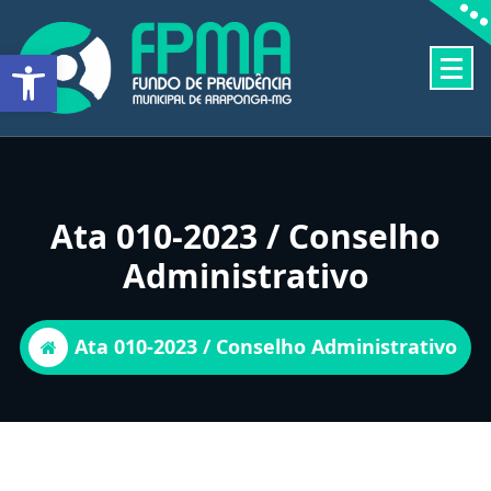
Pular
para
Barra de Ferramentas Aberta
o
conteúdo
FUNDO DE PREVIDÊNCIA MUNICIPAL DE ARAPONGA-MG
Ata 010-2023 / Conselho
Administrativo
Ata 010-2023 / Conselho Administrativo