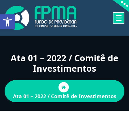
Pular
para
Barra de Ferramentas Aberta
o
conteúdo
FUNDO DE PREVIDÊNCIA MUNICIPAL DE ARAPONGA-MG
Ata 01 – 2022 / Comitê de
Investimentos
Ata 01 – 2022 / Comitê de Investimentos