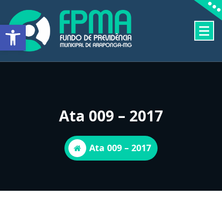
Pular
para
Barra de Ferramentas Aberta
o
conteúdo
FUNDO DE PREVIDÊNCIA MUNICIPAL DE ARAPONGA-MG
Ata 009 – 2017
Ata 009 – 2017