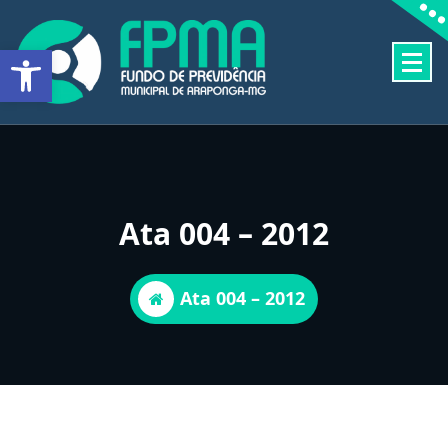
Pular
para
Barra de Ferramentas Aberta
o
conteúdo
FUNDO DE PREVIDÊNCIA MUNICIPAL DE ARAPONGA-MG
Ata 004 – 2012
Ata 004 – 2012