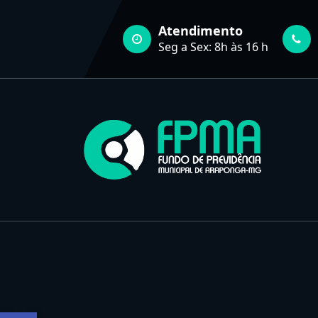
Pular
para
Atendimento
o
Seg a Sex: 8h às 16 h
conteúdo
FUNDO DE PREVIDÊNCIA MUNICIPAL DE ARAPONGA-MG