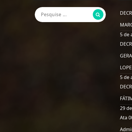
Pesquisa
DECR
por:
MARC
5 de 
DECR
GERA
LOPE
5 de 
DECR
FÁTI
29 de
Ata 0
Admin