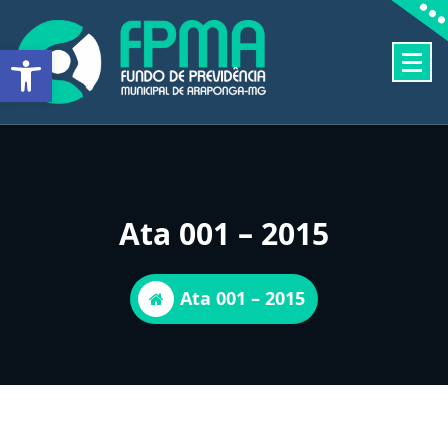
Pular
para
Barra de Ferramentas Aberta
o
conteúdo
FUNDO DE PREVIDÊNCIA MUNICIPAL DE ARAPONGA-MG
Ata 001 – 2015
Ata 001 – 2015